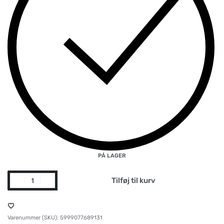
PÅ LAGER
Tilføj til kurv
5999077689131