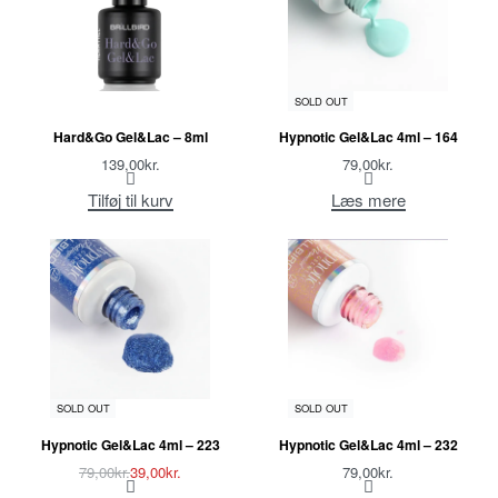
SOLD OUT
Hard&Go Gel&Lac – 8ml
Hypnotic Gel&Lac 4ml – 164
139,00
kr.
79,00
kr.
Tilføj til kurv
Læs mere
-51% OFF
SOLD OUT
SOLD OUT
Hypnotic Gel&Lac 4ml – 223
Hypnotic Gel&Lac 4ml – 232
79,00
kr.
39,00
kr.
79,00
kr.