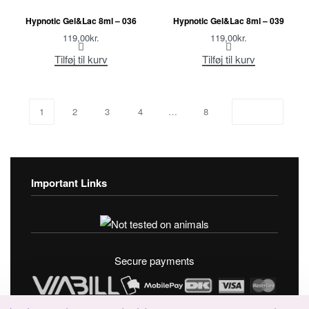
Hypnotic Gel&Lac 8ml – 036
Hypnotic Gel&Lac 8ml – 039
119,00
kr.
119,00
kr.
Tilføj til kurv
Tilføj til kurv
1
2
3
4
…
8
Important Links
Fortrolighedspolitik
T & C’s
Secure payments