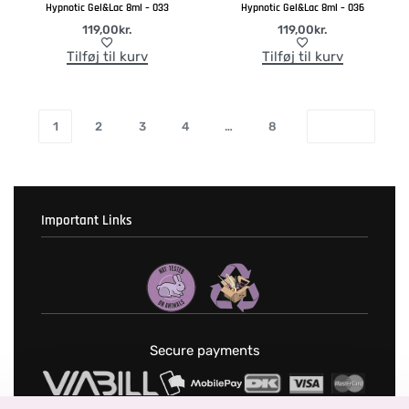
Hypnotic Gel&Lac 8ml – 033
Hypnotic Gel&Lac 8ml – 036
119,00
kr.
119,00
kr.
Tilføj til kurv
Tilføj til kurv
1
2
3
4
…
8
Important Links
Fortrolighedspolitik
T & C’s
Secure payments