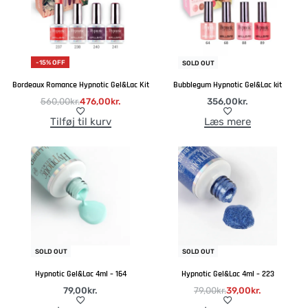
-15% OFF
SOLD OUT
Bordeaux Romance Hypnotic Gel&Lac Kit
Bubblegum Hypnotic Gel&Lac kit
560,00
kr.
476,00
kr.
356,00
kr.
Tilføj til kurv
Læs mere
-51% OFF
SOLD OUT
SOLD OUT
Hypnotic Gel&Lac 4ml – 164
Hypnotic Gel&Lac 4ml – 223
79,00
kr.
79,00
kr.
39,00
kr.