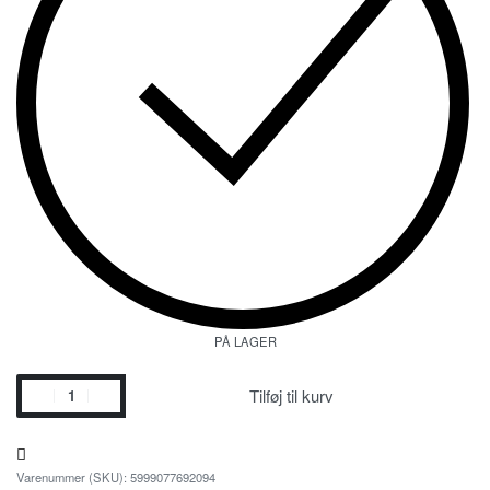
PÅ LAGER
Tilføj til kurv
5999077692094