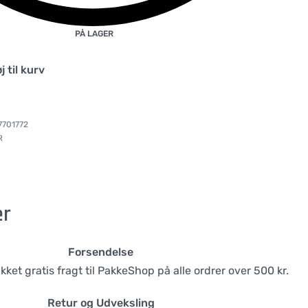
PÅ LAGER
øj til kurv
7701772
R
er
Forsendelse
likket gratis fragt til PakkeShop på alle ordrer over 500 kr.
Retur og Udveksling