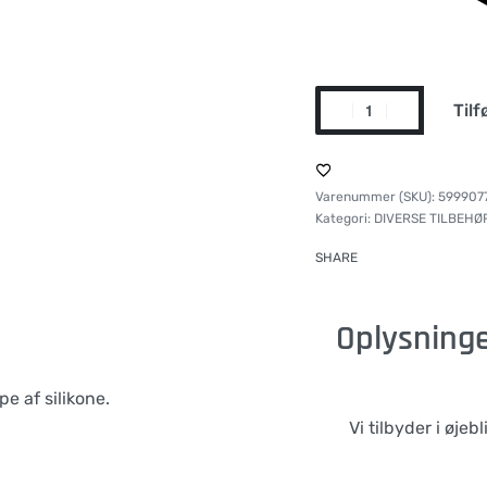
Tilf
599907
Kategori:
DIVERSE TILBEHØ
SHARE
Oplysning
 af silikone.
Vi tilbyder i øjeb