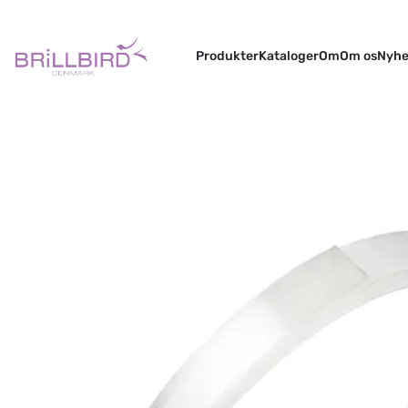
Produkter
Kataloger
Om
Om os
Nyhe