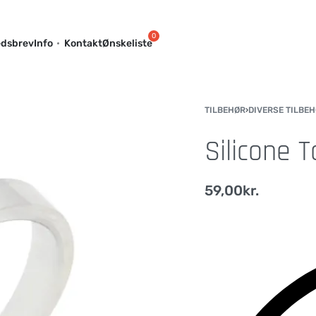
dsbrev
Info
Kontakt
Ønskeliste
TILBEHØR
›
DIVERSE TILBE
Silicone 
59,00
kr.