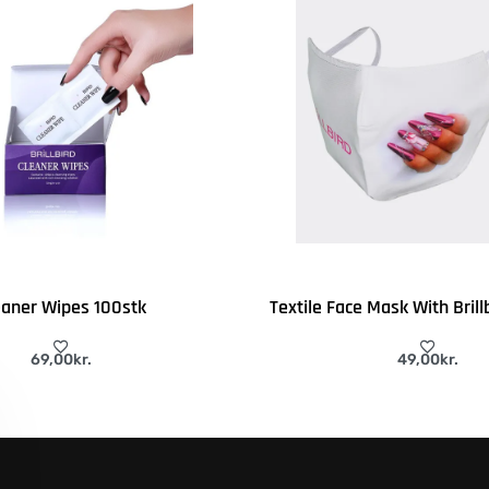
eaner Wipes 100stk
Textile Face Mask With Brill
69,00
kr.
49,00
kr.
j til kurv
Tilføj til kurv
QUICKVIEW
QUICK