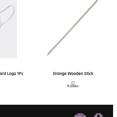
bird Logo 1Pc
Orange Wooden Stick
9,00
kr.
Tilføj til kurv
VIEW
QUICKVIEW