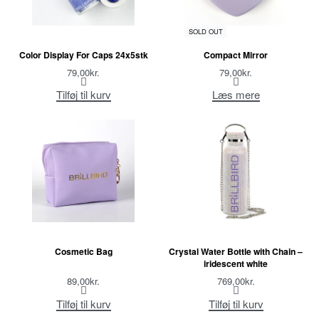
SOLD OUT
Color Display For Caps 24x5stk
Compact Mirror
79,00
kr.
79,00
kr.
Tilføj til kurv
Læs mere
Cosmetic Bag
Crystal Water Bottle with Chain –
iridescent white
89,00
kr.
769,00
kr.
Tilføj til kurv
Tilføj til kurv