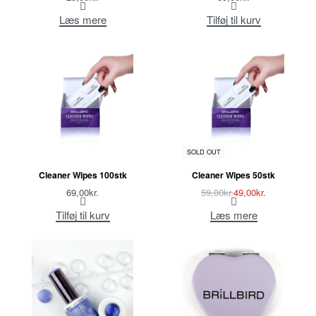
Læs mere
Tilføj til kurv
-17% OFF
SOLD OUT
Cleaner Wipes 100stk
Cleaner Wipes 50stk
69,00
kr.
59,00
kr.
49,00
kr.
Tilføj til kurv
Læs mere