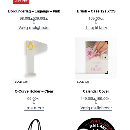
-19% OFF
Bordunderlag – Engangs – Pink
Brush – Case 12stk/OS
98,00
kr.
539,00
kr.
169,00
kr.
Vælg muligheder
Tilføj til kurv
SOLD OUT
SOLD OUT
C-Curve Holder – Clear
Calendar Cover
69,00
kr.
149,00
kr.
199,00
kr.
Læs mere
Vælg muligheder