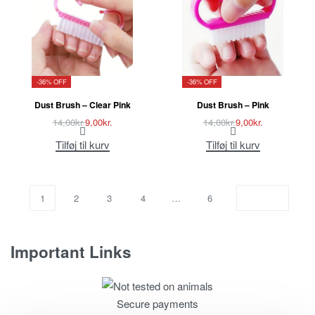
-36% OFF
-36% OFF
Dust Brush – Clear Pink
Dust Brush – Pink
14,00
kr.
9,00
kr.
14,00
kr.
9,00
kr.
Tilføj til kurv
Tilføj til kurv
1
2
3
4
…
6
Important Links
Fortrolighedspolitik
Secure payments
T & C’s