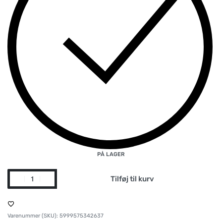
PÅ LAGER
Tilføj til kurv
5999575342637