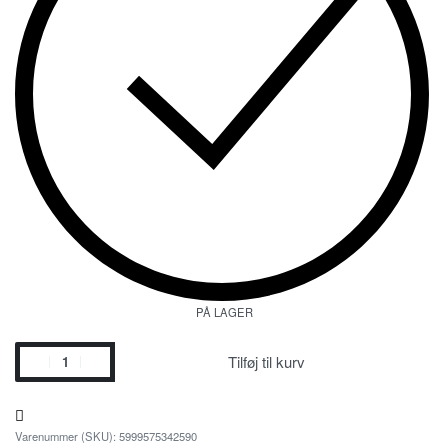
PÅ LAGER
Tilføj til kurv
5999575342590