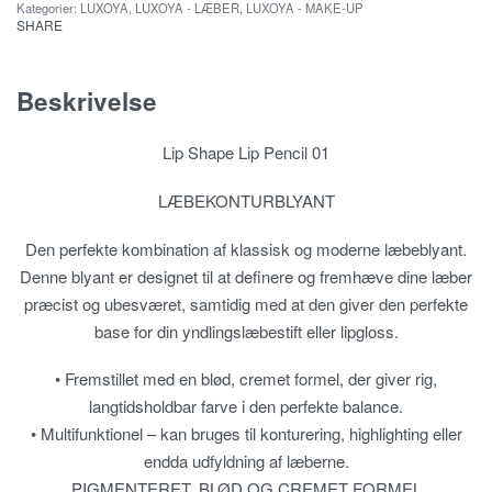
Kategorier:
LUXOYA
,
LUXOYA - LÆBER
,
LUXOYA - MAKE-UP
SHARE
Beskrivelse
Lip Shape Lip Pencil 01
LÆBEKONTURBLYANT
Den perfekte kombination af klassisk og moderne læbeblyant.
Denne blyant er designet til at definere og fremhæve dine læber
præcist og ubesværet, samtidig med at den giver den perfekte
base for din yndlingslæbestift eller lipgloss.
• Fremstillet med en blød, cremet formel, der giver rig,
langtidsholdbar farve i den perfekte balance.
• Multifunktionel – kan bruges til konturering, highlighting eller
endda udfyldning af læberne.
PIGMENTERET, BLØD OG CREMET FORMEL