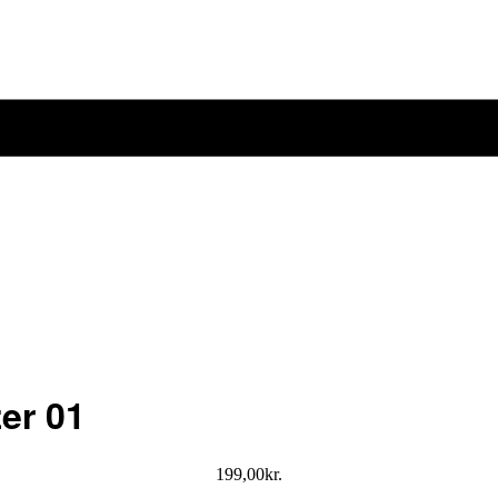
er 01
199,00
kr.