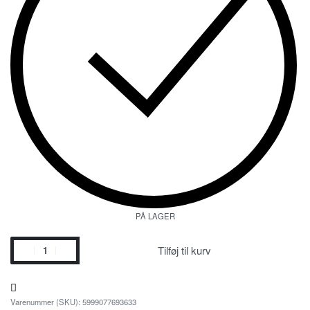
PÅ LAGER
Tilføj til kurv
5999077693633