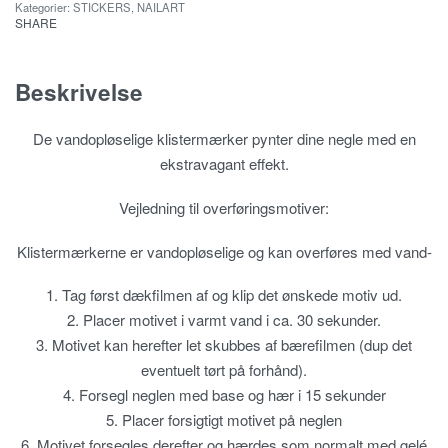
Kategorier:
STICKERS
,
NAILART
SHARE
Beskrivelse
De vandopløselige klistermærker pynter dine negle med en
ekstravagant effekt.
Vejledning til overføringsmotiver:
Klistermærkerne er vandopløselige og kan overføres med vand-
1. Tag først dækfilmen af ​​og klip det ønskede motiv ud.
2. Placer motivet i varmt vand i ca. 30 sekunder.
3. Motivet kan herefter let skubbes af bærefilmen (dup det
eventuelt tørt på forhånd).
4. Forsegl neglen med base og hær i 15 sekunder
5. Placer forsigtigt motivet på neglen
6. Motivet forsegles derefter og hærdes som normalt med gelé