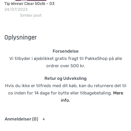
Tip Winner Clear 50stk – 03
24/07/2023
Similar post
Oplysninger
Forsendelse
Vi tilbyder i øjeblikket gratis fragt til PakkeShop på alle
ordrer over 500 kr.
Retur og Udveksling
Hvis du ikke er tilfreds med dit køb, kan du returnere det til
os inden for 14 dage for bytte eller tilbagebetaling.
Mere
info.
Anmeldelser (0)