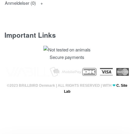
Anmeldelser (0)
Important Links
Fortrolighedspolitik
Secure payments
T & C’s
©2023 BRiLLBIRD Denmark | ALL RIGHTS RESERVED | WITH
❤
C. Site
Lab