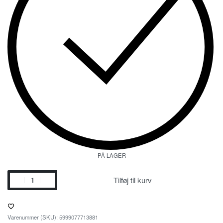
PÅ LAGER
Tilføj til kurv
5999077713881