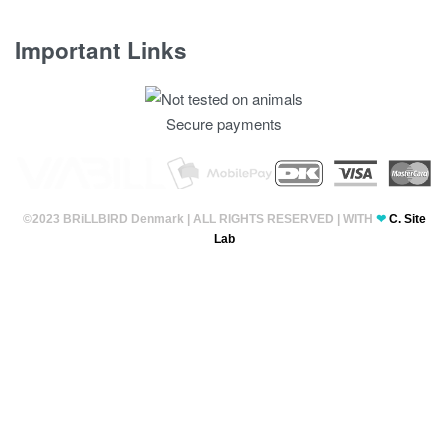
Important Links
Fortrolighedspolitik
Secure payments
T & C’s
©2023 BRiLLBIRD Denmark | ALL RIGHTS RESERVED | WITH
❤
C. Site
Lab