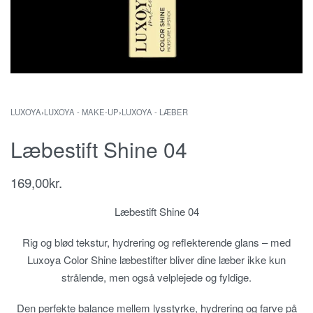
LUXOYA
›
LUXOYA - MAKE-UP
›
LUXOYA - LÆBER
Læbestift Shine 04
169,00
kr.
Læbestift Shine 04
Rig og blød tekstur, hydrering og reflekterende glans – med
Luxoya Color Shine læbestifter bliver dine læber ikke kun
strålende, men også velplejede og fyldige.
Den perfekte balance mellem lysstyrke, hydrering og farve på