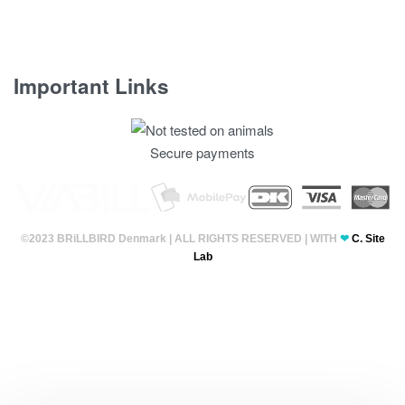
Important Links
Fortrolighedspolitik
Secure payments
T & C’s
©2023 BRiLLBIRD Denmark | ALL RIGHTS RESERVED | WITH
❤
C. Site
Lab