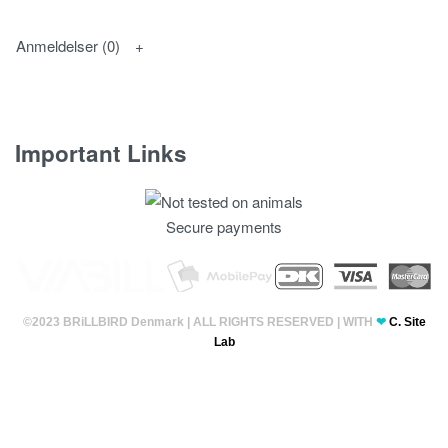
Anmeldelser (0)
Important Links
Fortrolighedspolitik
Secure payments
T & C’s
©2023 BRiLLBIRD Denmark | ALL RIGHTS RESERVED | WITH
❤
C. Site
Lab