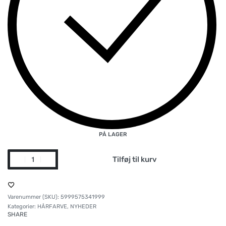
PÅ LAGER
Tilføj til kurv
5999575341999
Kategorier:
HÅRFARVE
,
NYHEDER
SHARE