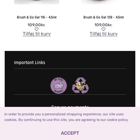
Brush & Go Gel 116 – 4,5ml
Brush & Go Gel 128 – 4,5ml
109,00
kr.
109,00
kr.
Tilføj til kurv
Tilføj til kurv
Important Links
Fortrolighedspolitik
T & C’s
Secure payments
In order to provide you a personalized shopping experience, our site uses
cookies. By continuing to use this site, you are agreeing to our cookie policy.
ACCEPT
©2023 BRiLLBIRD Denmark | ALL RIGHTS RESERVED | WITH