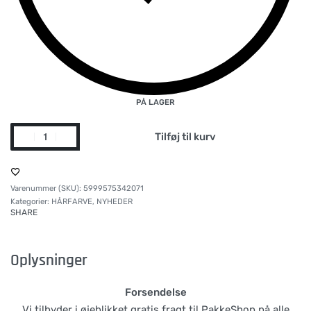
PÅ LAGER
Tilføj til kurv
5999575342071
Kategorier:
HÅRFARVE
,
NYHEDER
SHARE
Oplysninger
Forsendelse
Vi tilbyder i øjeblikket gratis fragt til PakkeShop på alle