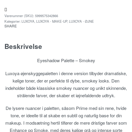
5999575342866
Kategorier:
LUXOYA
,
LUXOYA - MAKE-UP
,
LUXOYA - ØJNE
SHARE
Beskrivelse
Eyeshadow Palette – Smokey
Luxoya øjenskyggepaletten i denne version tilbyder dramatiske,
kølige toner, der er perfekte til dybe, smokey looks. Den
indeholder både klassiske smokey nuancer og unikt skinnende,
strålende farver, der skaber et iøjnefaldende udtryk.
De lysere nuancer i paletten, såsom Prime med sin rene, hvide
tone, er ideelle til at skabe en subtil og naturlig base for din
makeup. I modsætning hertil tilfører de mere dristige farver som
Enhance og Smoke, med deres kølige grå og intense sorte