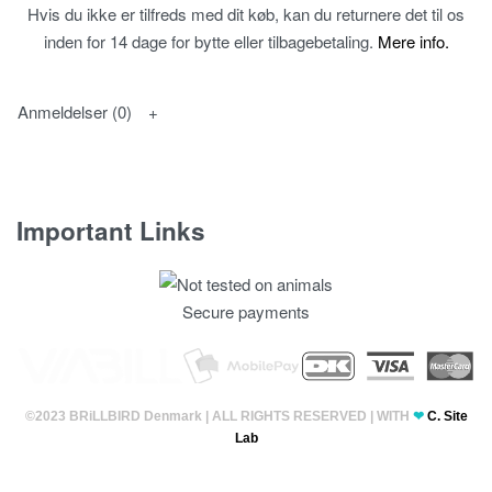
Hvis du ikke er tilfreds med dit køb, kan du returnere det til os
inden for 14 dage for bytte eller tilbagebetaling.
Mere info.
Anmeldelser (0)
Important Links
Fortrolighedspolitik
Secure payments
T & C’s
©2023 BRiLLBIRD Denmark | ALL RIGHTS RESERVED | WITH
❤
C. Site
Lab