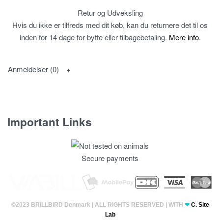
Retur og Udveksling
Hvis du ikke er tilfreds med dit køb, kan du returnere det til os
inden for 14 dage for bytte eller tilbagebetaling.
Mere info.
Anmeldelser (0)
Important Links
Fortrolighedspolitik
Secure payments
T & C’s
©2023 BRiLLBIRD Denmark | ALL RIGHTS RESERVED | WITH
❤
C. Site
Lab