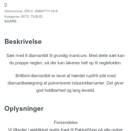
5999077711818
Kategorier:
BITS
,
TILBUD
SHARE
Beskrivelse
Sæt med 6 diamantbit til grundig manicure. Med dette sæt kan
du preppe neglen, så der kan lakeres helt op til neglefolden.
Brillbird diamantbit er lavet af hærdet rustfrit stål med
diamantbelægning af pulveriseret industridiamanter. Det giver
god holdbarhed og lang levetid.
Oplysninger
Forsendelse
Vi tilbyder i øjeblikket gratis fragt til PakkeShop på alle ordrer