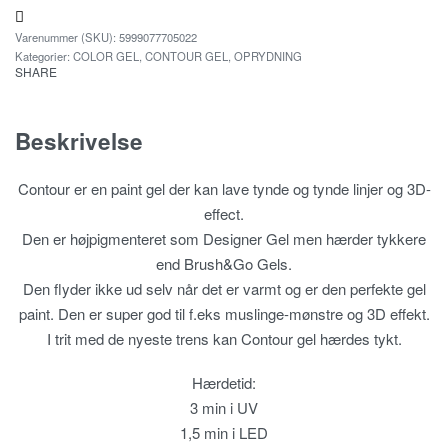
5999077705022
Kategorier:
COLOR GEL
,
CONTOUR GEL
,
OPRYDNING
SHARE
Beskrivelse
Contour er en paint gel der kan lave tynde og tynde linjer og 3D-
effect.
Den er højpigmenteret som Designer Gel men hærder tykkere
end Brush&Go Gels.
Den flyder ikke ud selv når det er varmt og er den perfekte gel
paint. Den er super god til f.eks muslinge-mønstre og 3D effekt.
I trit med de nyeste trens kan Contour gel hærdes tykt.
Hærdetid:
3 min i UV
1,5 min i LED