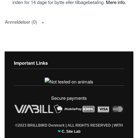
inden for 14 dage for bytte eller tilbagebetaling.
Mere info.
Anmeldelser (0)
Important Links
Fortrolighedspolitik
T & C’s
Secure payments
©2023 BRiLLBIRD Denmark | ALL RIGHTS RESERVED | WITH
❤
C. Site Lab