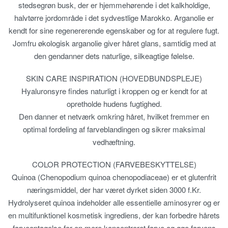
stedsegrøn busk, der er hjemmehørende i det kalkholdige,
halvtørre jordområde i det sydvestlige Marokko. Arganolie er
kendt for sine regenererende egenskaber og for at regulere fugt.
Jomfru økologisk arganolie giver håret glans, samtidig med at
den gendanner dets naturlige, silkeagtige følelse.
SKIN CARE INSPIRATION (HOVEDBUNDSPLEJE)
Hyaluronsyre findes naturligt i kroppen og er kendt for at
opretholde hudens fugtighed.
Den danner et netværk omkring håret, hvilket fremmer en
optimal fordeling af farveblandingen og sikrer maksimal
vedhæftning.
COLOR PROTECTION (FARVEBESKYTTELSE)
Quinoa (Chenopodium quinoa chenopodiaceae) er et glutenfrit
næringsmiddel, der har været dyrket siden 3000 f.Kr.
Hydrolyseret quinoa indeholder alle essentielle aminosyrer og er
en multifunktionel kosmetisk ingrediens, der kan forbedre hårets
farveoptagelse for en mere koncentreret farve og øge farvens