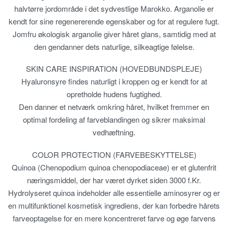
halvtørre jordområde i det sydvestlige Marokko. Arganolie er
kendt for sine regenererende egenskaber og for at regulere fugt.
Jomfru økologisk arganolie giver håret glans, samtidig med at
den gendanner dets naturlige, silkeagtige følelse.
SKIN CARE INSPIRATION (HOVEDBUNDSPLEJE)
Hyaluronsyre findes naturligt i kroppen og er kendt for at
opretholde hudens fugtighed.
Den danner et netværk omkring håret, hvilket fremmer en
optimal fordeling af farveblandingen og sikrer maksimal
vedhæftning.
COLOR PROTECTION (FARVEBESKYTTELSE)
Quinoa (Chenopodium quinoa chenopodiaceae) er et glutenfrit
næringsmiddel, der har været dyrket siden 3000 f.Kr.
Hydrolyseret quinoa indeholder alle essentielle aminosyrer og er
en multifunktionel kosmetisk ingrediens, der kan forbedre hårets
farveoptagelse for en mere koncentreret farve og øge farvens