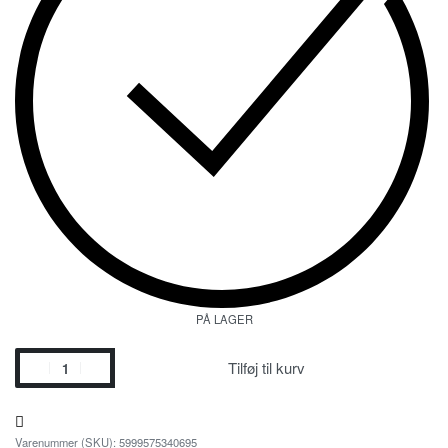
PÅ LAGER
Tilføj til kurv
5999575340695