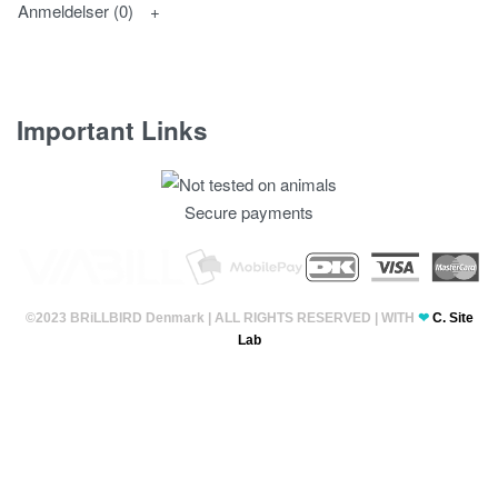
Anmeldelser (0)
Important Links
Fortrolighedspolitik
Secure payments
T & C’s
©2023 BRiLLBIRD Denmark | ALL RIGHTS RESERVED | WITH
❤
C. Site
Lab