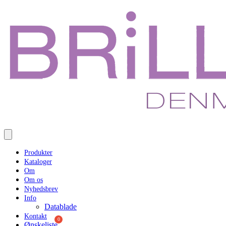
Produkter
Kataloger
Om
Om os
Nyhedsbrev
Info
Datablade
Kontakt
Ønskeliste