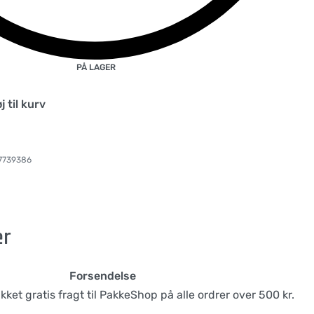
PÅ LAGER
øj til kurv
7739386
er
Forsendelse
likket gratis fragt til PakkeShop på alle ordrer over 500 kr.