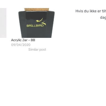
Hvis du ikke er ti
dag
Acrylic Jar – BB
09/04/2020
Similar post