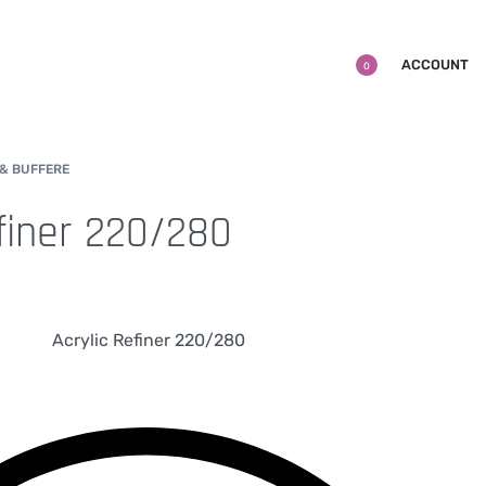
ACCOUNT
0
 & BUFFERE
efiner 220/280
Acrylic Refiner 220/280
akrylpulver, akryl pulver