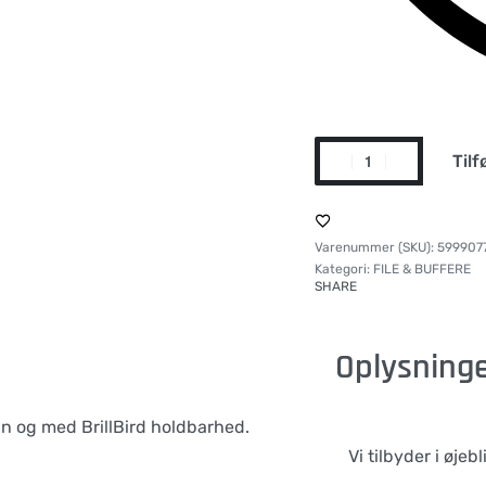
Tilf
599907
Kategori:
FILE & BUFFERE
SHARE
Oplysning
in og med BrillBird holdbarhed.
Vi tilbyder i øjeb