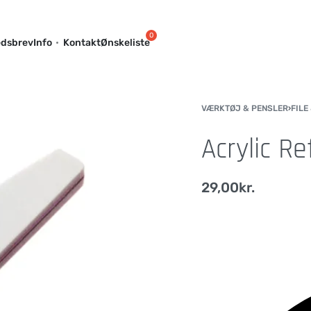
dsbrev
Info
Kontakt
Ønskeliste
VÆRKTØJ & PENSLER
›
FILE
Acrylic R
29,00
kr.