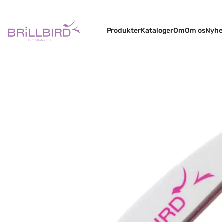
Produkter
Kataloger
Om
Om os
Nyhe