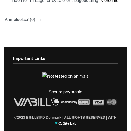
inden for 14 dage for bytte eller tilbagebetaling.
Mere info.
Anmeldelser (0)
Important Links
Fortrolighedspolitik
T & C’s
Secure payments
©2023 BRiLLBIRD Denmark | ALL RIGHTS RESERVED | WITH
❤
C. Site Lab