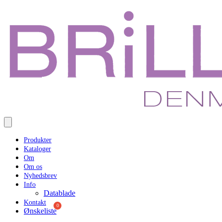
Produkter
Kataloger
Om
Om os
Nyhedsbrev
Info
Datablade
Kontakt
Ønskeliste