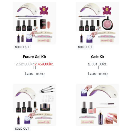
-2% OFF
SOLD OUT
SOLD OUT
Future Gel Kit
Gele Kit
2.521,00
kr.
2.459,00
kr.
2.531,00
kr.
Læs mere
Læs mere
SOLD OUT